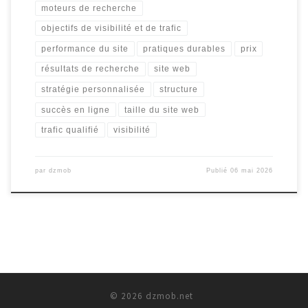
moteurs de recherche
objectifs de visibilité et de trafic
performance du site
pratiques durables
prix
résultats de recherche
site web
stratégie personnalisée
structure
succès en ligne
taille du site web
trafic qualifié
visibilité
par
dzmob
Publié
06 mai 2026
© 2026
dzmob.net