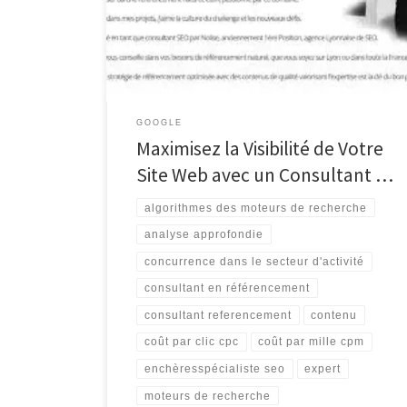
référencement est un élément crucial pour toute
entreprise cherchant à se démarquer en ligne. Avec
des millions de sites web en concurrence pour
l’attention des utilisateurs, il […]
GOOGLE
Maximisez la Visibilité de Votre
Site Web avec un Consultant …
algorithmes des moteurs de recherche
analyse approfondie
concurrence dans le secteur d'activité
consultant en référencement
consultant referencement
contenu
coût par clic cpc
coût par mille cpm
enchèresspécialiste seo
expert
moteurs de recherche