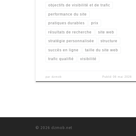
objectifs de visibilité et de trafic
performance du site
pratiques durables
prix
résultats de recherche
site web
stratégie personnalisée
structure
succès en ligne
taille du site web
trafic qualifié
visibilité
par
dzmob
Publié
06 mai 2026
© 2026
dzmob.net